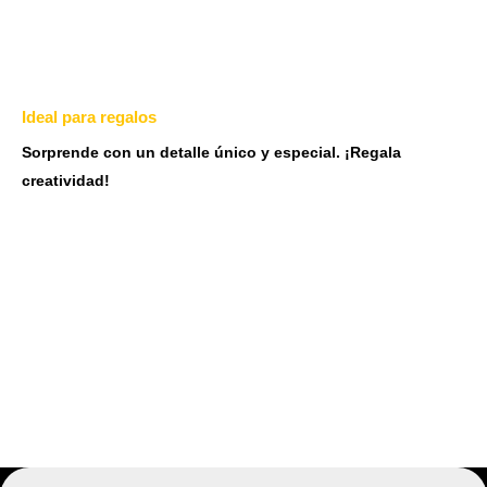
Ideal para regalos
Sorprende con un detalle único y especial. ¡Regala
creatividad!
¿Quieres buscar algún
artículo en contreto?
Búsqueda