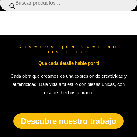
de
productos
Asturias · Naranjito · Lagisa · Asturwars ·
Prueba a buscar:
Taza · Bidón
Diseños que cuentan
historias
Que cada detalle hable por ti
Cada obra que creamos es una expresión de creatividad y
autenticidad. Dale vida a tu estilo con piezas únicas, con
diseños hechos a mano.
Descubre nuestro trabajo