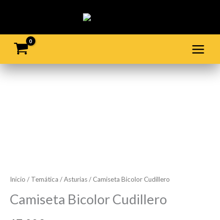
Ir
al
contenido
Camiseta
Bicolor
Cudillero
cantidad
Inicio
/
Temática
/
Asturias
/ Camiseta Bicolor Cudillero
Camiseta Bicolor Cudillero