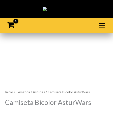
Ir
al
contenido
Camiseta
Bicolor
AsturWars
cantidad
Inicio
/
Temática
/
Asturias
/ Camiseta Bicolor AsturWars
Camiseta Bicolor AsturWars