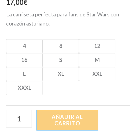
17,00
€
La camiseta perfecta para fans de Star Wars con
corazón asturiano.
4
8
12
16
S
M
L
XL
XXL
XXXL
AÑADIR AL
CARRITO