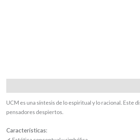
Descripción
UCM es una síntesis de lo espiritual y lo racional. Este d
pensadores despiertos.
Características:
✔ Estética conceptual y simbólica