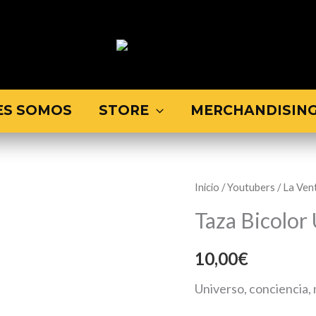
ES SOMOS
STORE
MERCHANDISIN
Taza
Inicio
/
Youtubers
/
La Ven
Bicolor
Taza Bicolo
UCM
cantidad
10,00
€
Universo, conciencia,