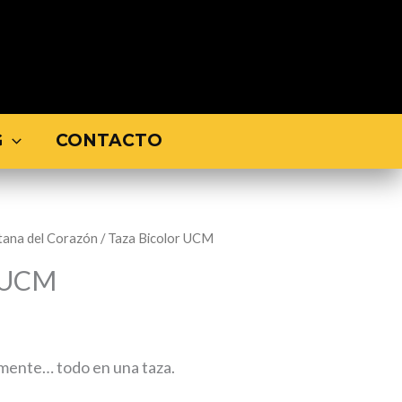
G
CONTACTO
tana del Corazón
/ Taza Bicolor UCM
r UCM
 mente… todo en una taza.