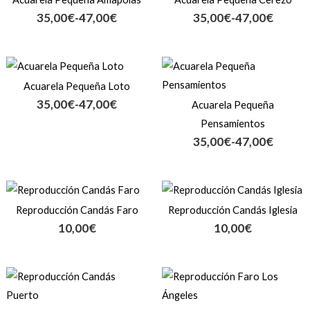
precios:
precios:
35,00
€
-
47,00
€
35,00
€
-
47,00
€
desde
desde
35,00€
35,00€
hasta
hasta
Rango
Rango
47,00€
47,00€
de
de
Acuarela Pequeña Loto
precios:
precios:
35,00
€
-
47,00
€
Acuarela Pequeña
desde
desde
35,00€
35,00€
Pensamientos
hasta
hasta
35,00
€
-
47,00
€
47,00€
47,00€
Reproducción Candás Faro
Reproducción Candás Iglesia
10,00
€
10,00
€