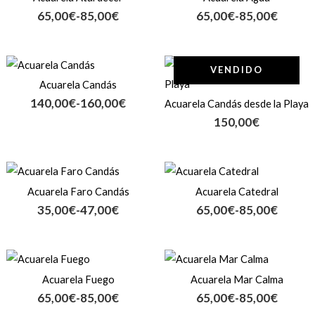
precios:
precios:
65,00
€
-
85,00
€
65,00
€
-
85,00
€
desde
desde
65,00€
65,00€
hasta
hasta
Rango
85,00€
85,00€
VENDIDO
de
Acuarela Candás
precios:
140,00
€
-
160,00
€
Acuarela Candás desde la Playa
desde
150,00
€
140,00€
hasta
160,00€
Rango
Rango
de
de
Acuarela Faro Candás
Acuarela Catedral
precios:
precios:
35,00
€
-
47,00
€
65,00
€
-
85,00
€
desde
desde
35,00€
65,00€
hasta
hasta
Rango
Rango
47,00€
85,00€
de
de
Acuarela Fuego
Acuarela Mar Calma
precios:
precios:
65,00
€
-
85,00
€
65,00
€
-
85,00
€
desde
desde