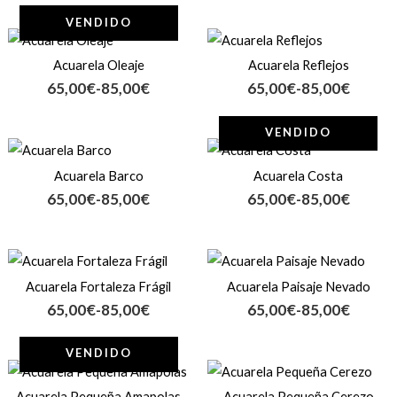
65,00€
65,00€
hasta
hasta
VENDIDO
Rango
Rango
85,00€
85,00€
de
de
Acuarela Oleaje
Acuarela Reflejos
precios:
precios:
65,00
€
-
85,00
€
65,00
€
-
85,00
€
desde
desde
65,00€
65,00€
hasta
hasta
VENDIDO
Rango
Rango
85,00€
85,00€
de
de
Acuarela Barco
Acuarela Costa
precios:
precios:
65,00
€
-
85,00
€
65,00
€
-
85,00
€
desde
desde
65,00€
65,00€
hasta
hasta
Rango
Rango
85,00€
85,00€
de
de
Acuarela Fortaleza Frágil
Acuarela Paisaje Nevado
precios:
precios:
65,00
€
-
85,00
€
65,00
€
-
85,00
€
desde
desde
65,00€
65,00€
hasta
hasta
VENDIDO
Rango
Rango
85,00€
85,00€
de
de
Acuarela Pequeña Amapolas
Acuarela Pequeña Cerezo