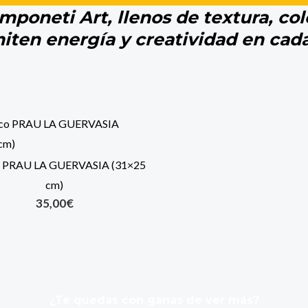
mponeti Art, llenos de textura, co
iten energía y creatividad en cada
co PRAU LA GUERVASIA (31×25
cm)
35,00
€
¿Te quedas con ganas de ver más?