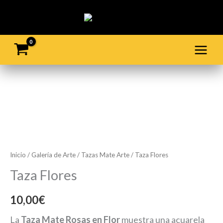
Ir
al
contenido
Taza
Flores
cantidad
Inicio
/
Galería de Arte
/
Tazas Mate Arte
/ Taza Flores
Taza Flores
10,00
€
La
Taza Mate Rosas en Flor
muestra una acuarela