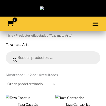
Ir
al
contenido
Inicio
/ Productos etiquetados “Taza mate Arte”
Taza mate Arte
Búsqueda
de
productos
Mostrando 1–12 de 14 resultados
Taza Cacatúa
Taza Cantábrico