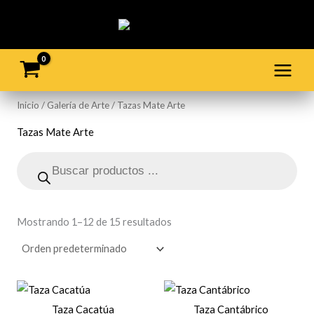
Ir
al
contenido
Inicio
/
Galería de Arte
/ Tazas Mate Arte
Tazas Mate Arte
Búsqueda
de
productos
Mostrando 1–12 de 15 resultados
Taza Cacatúa
Taza Cantábrico