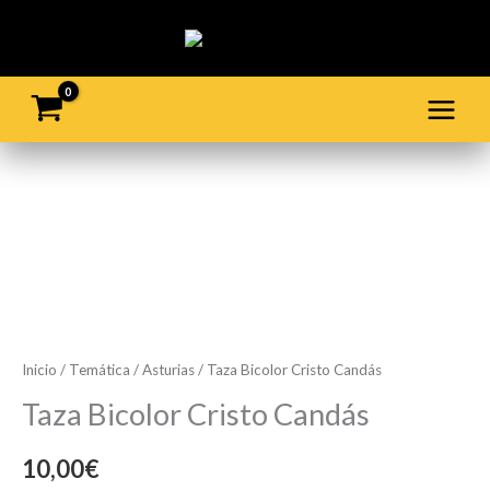
Ir
al
contenido
Taza
Bicolor
Cristo
Candás
cantidad
Inicio
/
Temática
/
Asturias
/ Taza Bicolor Cristo Candás
Taza Bicolor Cristo Candás
10,00
€