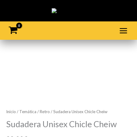
Ir
al
contenido
Sudadera
Unisex
Chicle
Cheiw
cantidad
Inicio
/
Temática
/
Retro
/ Sudadera Unisex Chicle Cheiw
Sudadera Unisex Chicle Cheiw