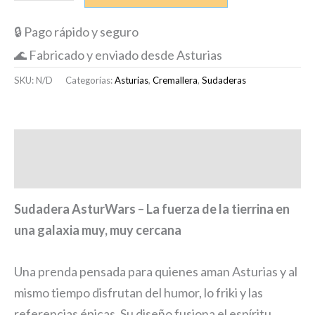
🔒 Pago rápido y seguro
🌊 Fabricado y enviado desde Asturias
SKU:
N/D
Categorías:
Asturias
,
Cremallera
,
Sudaderas
Descripción
Información adicional
Sudadera AsturWars – La fuerza de la tierrina en
una galaxia muy, muy cercana
Una prenda pensada para quienes aman Asturias y al
mismo tiempo disfrutan del humor, lo friki y las
referencias épicas. Su diseño fusiona el espíritu