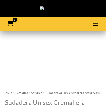
Ir
al
contenido
Sudadera
Unisex
Cremallera
AsturWars
cantidad
Inicio
/
Temática
/
Asturias
/ Sudadera Unisex Cremallera AsturWars
Sudadera Unisex Cremallera