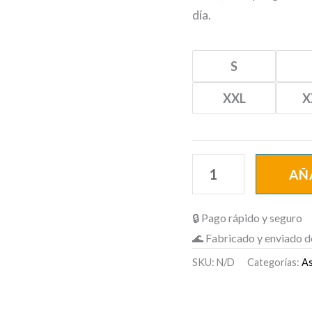
día.
S
XXL
X
AÑ
🔒 Pago rápido y seguro
🌊 Fabricado y enviado d
SKU:
N/D
Categorías:
As