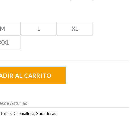
M
L
XL
XXL
ADIR AL CARRITO
esde Asturias
turias
,
Cremallera
,
Sudaderas