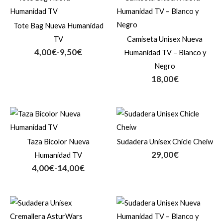
de
precios:
Tote Bag Nueva Humanidad
desde
4,00€
TV
Camiseta Unisex Nueva
hasta
4,00
€
-
9,50
€
Humanidad TV – Blanco y
9,50€
Negro
18,00
€
Rango
de
precios:
Taza Bicolor Nueva
Sudadera Unisex Chicle Cheiw
desde
29,00
€
4,00€
Humanidad TV
hasta
4,00
€
-
14,00
€
14,00€