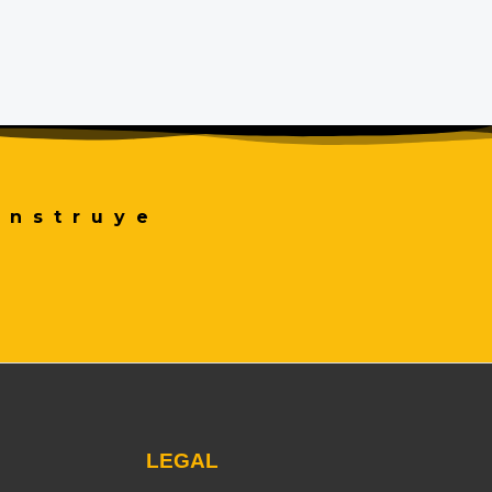
onstruye
LEGAL