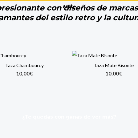
resionante con diseños de marcas 
Mate
amantes del estilo retro y la cultur
Taza Chambourcy
Taza Mate Bisonte
10,00
€
10,00
€
¿Te quedas con ganas de ver más?