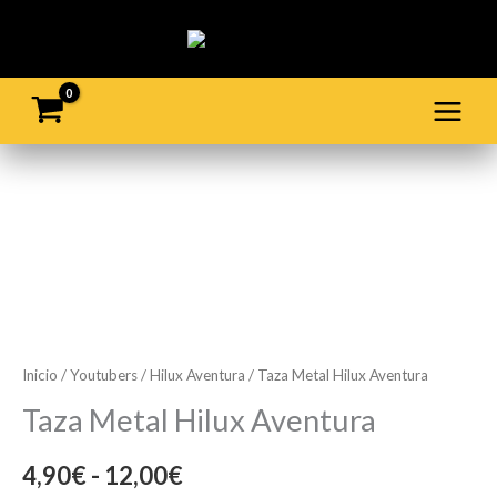
Ir
al
contenido
Taza
Rango
Metal
de
Hilux
Aventura
precios:
cantidad
desde
Inicio
/
Youtubers
/
Hilux Aventura
/ Taza Metal Hilux Aventura
4,90€
Taza Metal Hilux Aventura
hasta
4,90
€
-
12,00
€
12,00€