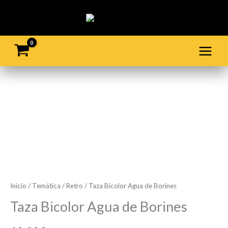
Ir
al
contenido
Taza
Bicolor
Agua
de
Borines
cantidad
Inicio
/
Temática
/
Retro
/ Taza Bicolor Agua de Borines
Taza Bicolor Agua de Borines