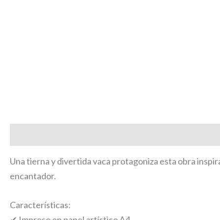
Descripción
Una tierna y divertida vaca protagoniza esta obra inspi
encantador.
Características:
✔ Impreso en papel artístico A4