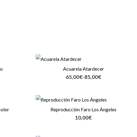
Rango
de
to
Acuarela Atardecer
precios:
65,00
€
-
85,00
€
desde
65,00€
hasta
85,00€
color
Reproducción Faro Los Ángeles
10,00
€