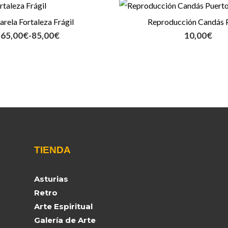
Rango
de
arela Fortaleza Frágil
Reproducción Candás 
precios:
65,00
€
-
85,00
€
10,00
€
desde
65,00€
hasta
85,00€
TIENDA
Asturias
Retro
Arte Espiritual
Galería de Arte