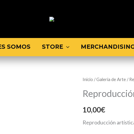
ES SOMOS
STORE
MERCHANDISIN
Reproducción
Inicio
/
Galería de Arte
/
Re
Vaca
Reproducció
cantidad
10,00
€
Reproducción artística