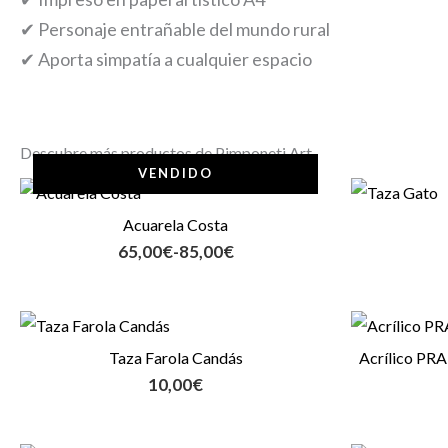
✔ Personaje entrañable del mundo rural
✔ Aporta simpatía a cualquier espacio
Descubre más productos de Pimponeti Art
VENDIDO
Rango
de
Acuarela Costa
precios:
65,00
€
-
85,00
€
desde
65,00€
hasta
85,00€
Taza Farola Candás
Acrílico PR
10,00
€