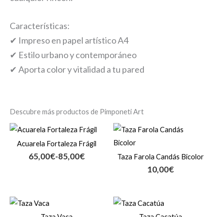
Características:
✔ Impreso en papel artístico A4
✔ Estilo urbano y contemporáneo
✔ Aporta color y vitalidad a tu pared
Descubre más productos de Pimponeti Art
Rango
de
Acuarela Fortaleza Frágil
precios:
65,00
€
-
85,00
€
Taza Farola Candás Bicolor
desde
10,00
€
65,00€
hasta
85,00€
Taza Vaca
Taza Cacatúa