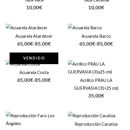
10,00
€
10,00
€
Rango
Rango
de
de
Acuarela Atardecer
Acuarela Barco
precios:
precios:
65,00
€
-
85,00
€
65,00
€
-
85,00
€
desde
desde
65,00€
65,00€
hasta
hasta
VENDIDO
Rango
85,00€
85,00€
de
Acuarela Costa
precios:
65,00
€
-
85,00
€
Acrílico PRAU LA
desde
65,00€
GUERVASIA (31×25 cm)
hasta
35,00
€
85,00€
Reproducción Cacatúa