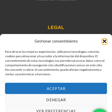
LEGAL
Gestionar consentimiento
Términos y Condiciones
Política de Privacidad
Para ofrecer las mejores experiencias, utilizamos tecnologías como las
Política de Cookies
cookies para almacenar y/o acceder a la información del dispositivo. El
consentimiento de estas tecnologías nos permitirá procesar datos como el
Condiciones de Venta
comportamiento de navegación o las identificaciones únicas en este sitio.
Contacto
No consentir o retirar el consentimiento, puede afectar negativamente a
ciertas características y funciones.
ACEPTAR
Copyright © 2026 pimponeti.com. Todos los derechos
DENEGAR
reservados.
VER PREFERENCIAS