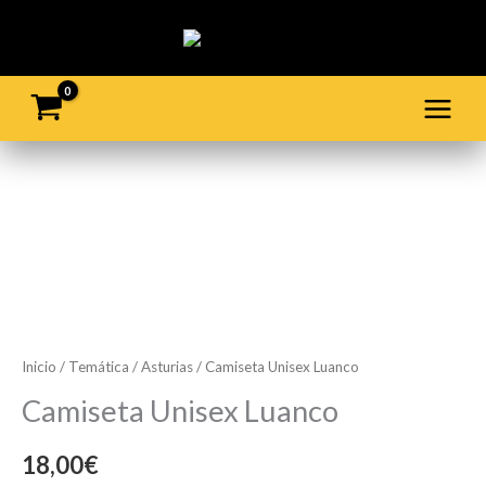
Ir
al
contenido
Camiseta
Unisex
Luanco
cantidad
Inicio
/
Temática
/
Asturias
/ Camiseta Unisex Luanco
Camiseta Unisex Luanco
18,00
€