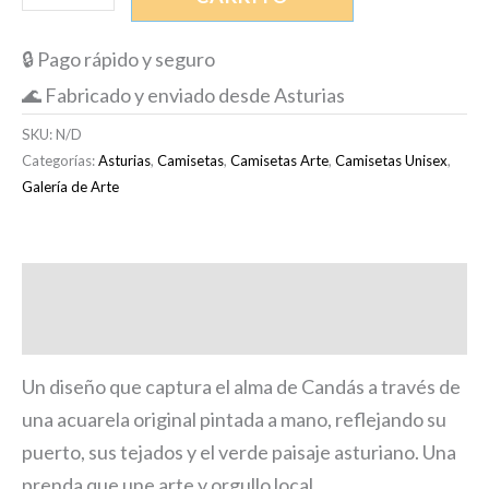
🔒 Pago rápido y seguro
🌊 Fabricado y enviado desde Asturias
SKU:
N/D
Categorías:
Asturias
,
Camisetas
,
Camisetas Arte
,
Camisetas Unisex
,
Galería de Arte
Descripción
Información adicional
Un diseño que captura el alma de Candás a través de
una acuarela original pintada a mano, reflejando su
puerto, sus tejados y el verde paisaje asturiano. Una
prenda que une arte y orgullo local.