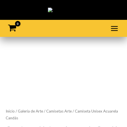
Ir
al
contenido
Camiseta
Unisex
Acuarela
Candás
cantidad
Inicio
/
Galería de Arte
/
Camisetas Arte
/ Camiseta Unisex Acuarela
Candás