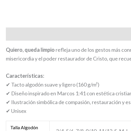
Descripción
Información adicional
Quiero, queda limpio
refleja uno de los gestos más con
misericordia y el poder restaurador de Cristo, que recu
Características:
✔ Tacto algodón suave y ligero (160 g/m²)
✔ Diseño inspirado en Marcos 1:41 con estética crist
✔ Ilustración simbólica de compasión, restauración y e
✔ Unisex
Talla Algodón
3/4, 5/6, 7/8, 9/10, 11/12, S, M, 