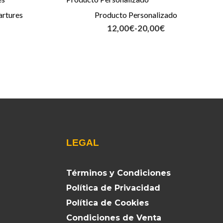
de
artures
Producto Personalizado
precios:
12,00
€
-
20,00
€
desde
12,00€
hasta
20,00€
LEGAL
Términos y Condiciones
Política de Privacidad
Política de Cookies
Condiciones de Venta