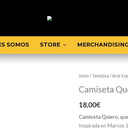
ES SOMOS
STORE
MERCHANDISIN
Camiseta
Inicio
/
Temática
/
Arte Esp
Queda
Camiseta Qu
Limpio
cantidad
18,00
€
Camiseta Quiero, que
Inspirada en Marcos 1