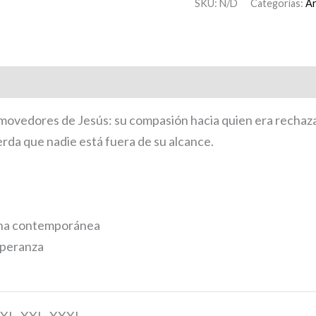
SKU:
N/D
Categorías:
Ar
movedores de Jesús: su compasión hacia quien era rechazad
erda que nadie está fuera de su alcance.
iana contemporánea
speranza
L, XL, XXL, XXXL