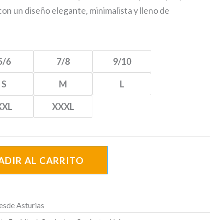
on un diseño elegante, minimalista y lleno de
5/6
7/8
9/10
S
M
L
XXL
XXXL
ADIR AL CARRITO
esde Asturias