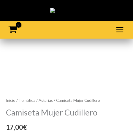
Ir
al
contenido
Camiseta
Mujer
Cudillero
cantidad
Inicio
/
Temática
/
Asturias
/ Camiseta Mujer Cudillero
Camiseta Mujer Cudillero
17,00
€