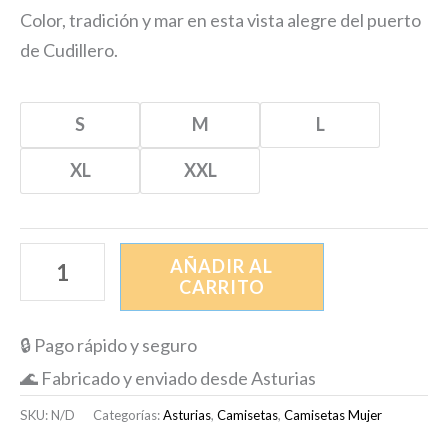
Color, tradición y mar en esta vista alegre del puerto
de Cudillero.
S
M
L
XL
XXL
AÑADIR AL
CARRITO
🔒 Pago rápido y seguro
🌊 Fabricado y enviado desde Asturias
SKU:
N/D
Categorías:
Asturias
,
Camisetas
,
Camisetas Mujer