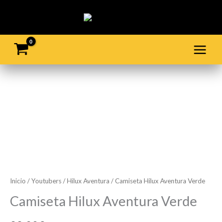
Ir
al
contenido
Camiseta
Hilux
Aventura
Verde
cantidad
Inicio
/
Youtubers
/
Hilux Aventura
/ Camiseta Hilux Aventura Verde
Camiseta Hilux Aventura Verde