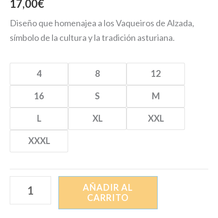
17,00
€
Diseño que homenajea a los Vaqueiros de Alzada,
símbolo de la cultura y la tradición asturiana.
4
8
12
16
S
M
L
XL
XXL
XXXL
AÑADIR AL
CARRITO