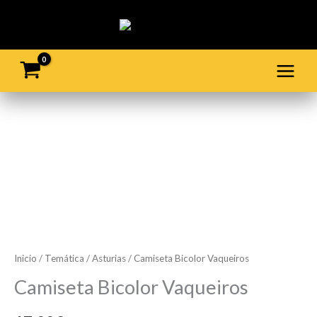
Ir
al
contenido
Camiseta
Bicolor
Vaqueiros
cantidad
Inicio
/
Temática
/
Asturias
/ Camiseta Bicolor Vaqueiros
Camiseta Bicolor Vaqueiros