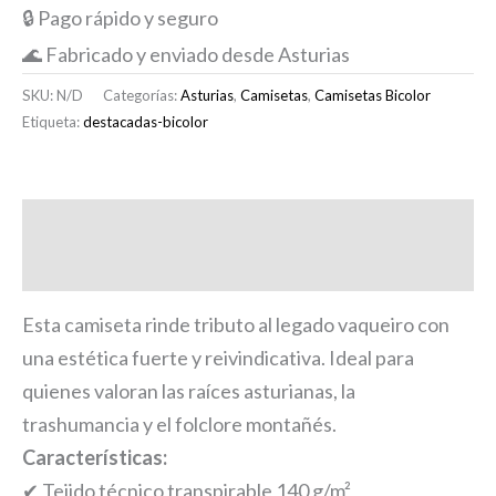
🔒 Pago rápido y seguro
🌊 Fabricado y enviado desde Asturias
SKU:
N/D
Categorías:
Asturias
,
Camisetas
,
Camisetas Bicolor
Etiqueta:
destacadas-bicolor
Descripción
Información adicional
Esta camiseta rinde tributo al legado vaqueiro con
una estética fuerte y reivindicativa. Ideal para
quienes valoran las raíces asturianas, la
trashumancia y el folclore montañés.
Características:
✔ Tejido técnico transpirable 140 g/m²