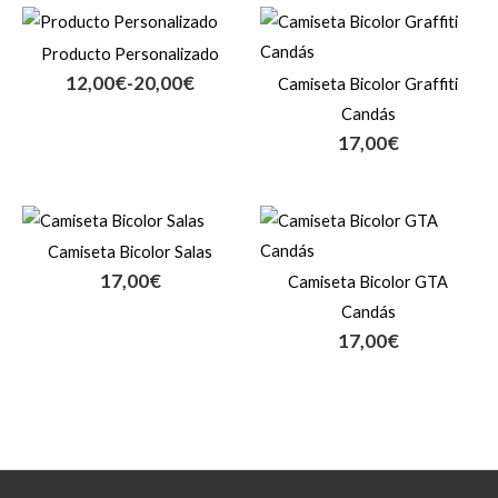
Rango
de
Producto Personalizado
precios:
12,00
€
-
20,00
€
Camiseta Bicolor Graffiti
desde
12,00€
Candás
hasta
17,00
€
20,00€
Camiseta Bicolor Salas
17,00
€
Camiseta Bicolor GTA
Candás
17,00
€