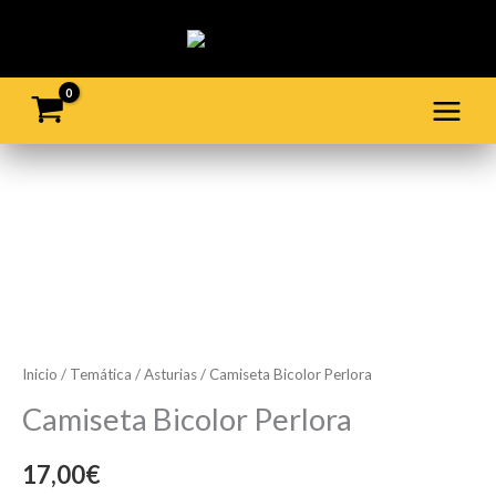
Ir
al
contenido
Camiseta
Bicolor
Perlora
cantidad
Inicio
/
Temática
/
Asturias
/ Camiseta Bicolor Perlora
Camiseta Bicolor Perlora
17,00
€