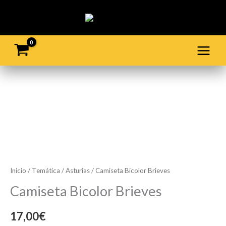
Ir
al
contenido
Camiseta
Bicolor
Brieves
cantidad
Inicio
/
Temática
/
Asturias
/ Camiseta Bicolor Brieves
Camiseta Bicolor Brieves
17,00
€