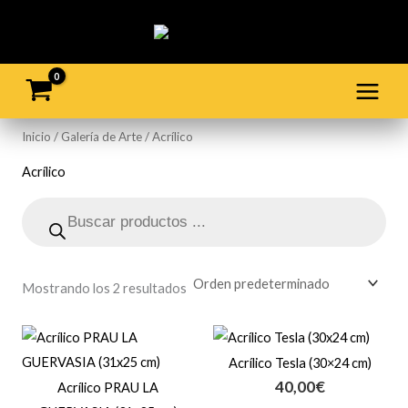
Ir
al
contenido
Inicio
/
Galería de Arte
/ Acrílico
Acrílico
Búsqueda
de
productos
Mostrando los 2 resultados
Acrílico Tesla (30×24 cm)
40,00
€
Acrílico PRAU LA