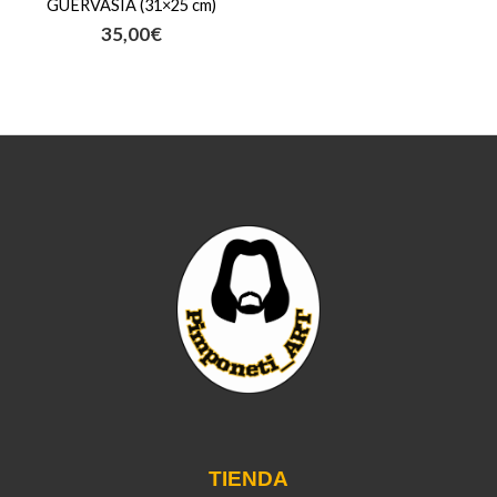
GUERVASIA (31×25 cm)
35,00
€
TIENDA