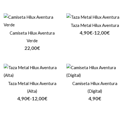
Rango
de
Taza Metal Hilux Aventura
precios:
4,90
€
-
12,00
€
Camiseta Hilux Aventura
desde
4,90€
Verde
hasta
22,00
€
12,00€
Rango
de
precios:
Taza Metal Hilux Aventura
Camiseta Hilux Aventura
desde
4,90€
(Alta)
(Digital)
hasta
4,90
€
-
12,00
€
4,90
€
12,00€