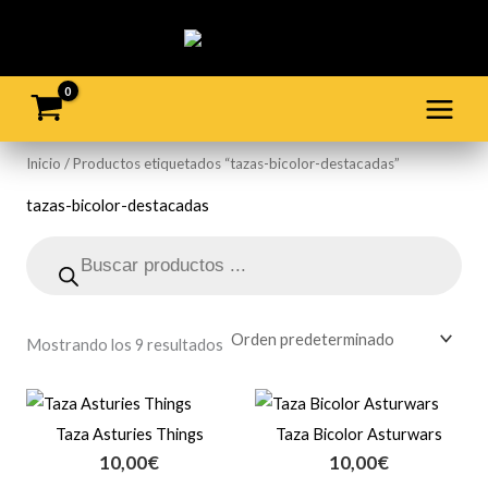
Ir
al
contenido
Inicio
/ Productos etiquetados “tazas-bicolor-destacadas”
tazas-bicolor-destacadas
Búsqueda
de
productos
Mostrando los 9 resultados
Taza Asturies Things
Taza Bicolor Asturwars
10,00
€
10,00
€